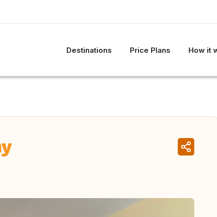
Destinations
Price Plans
How it 
ny