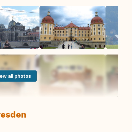
ew all photos
resden