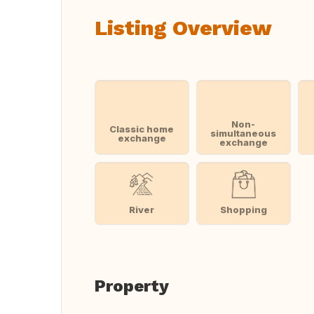
Listing Overview
Non-
Classic home
simultaneous
exchange
exchange
River
Shopping
Property