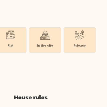
Flat
In the city
Privacy
House rules