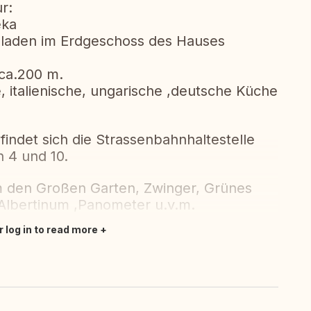
r:
eka
eladen im Erdgeschoss des Hauses
ca.200 m.
e, italienische, ungarische ,deutsche Küche
indet sich die Strassenbahnhaltestelle
n 4 und 10.
m den Großen Garten, Zwinger, Grünes
Albertinum ,Panometer u.v.m.
r log in to read more